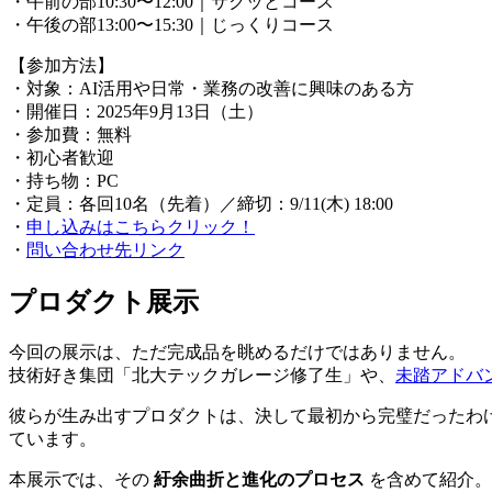
・午前の部10:30〜12:00｜サクッとコース
・午後の部13:00〜15:30｜じっくりコース
【参加方法】
・対象：AI活用や日常・業務の改善に興味のある方
・開催日：2025年9月13日（土）
・参加費：無料
・初心者歓迎
・持ち物：PC
・定員：各回10名（先着）／締切：9/11(木) 18:00
・
申し込みはこちらクリック！
・
問い合わせ先リンク
プロダクト展示
今回の展示は、ただ完成品を眺めるだけではありません。
技術好き集団「北大テックガレージ修了生」や、
未踏アドバ
彼らが生み出すプロダクトは、決して最初から完璧だったわ
ています。
本展示では、その
紆余曲折と進化のプロセス
を含めて紹介。