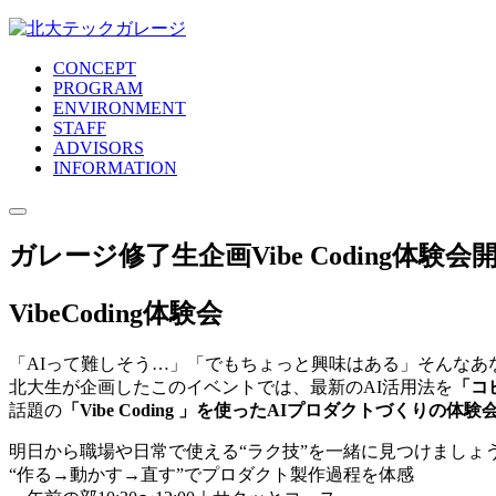
CONCEPT
PROGRAM
ENVIRONMENT
STAFF
ADVISORS
INFORMATION
ガレージ修了生企画Vibe Coding体験会
VibeCoding体験会
「AIって難しそう…」「でもちょっと興味はある」そんなあ
北大生が企画したこのイベントでは、最新のAI活用法を
「コ
話題の
「Vibe Coding 」を使ったAIプロダクトづくりの体験
明日から職場や日常で使える“ラク技”を一緒に見つけましょ
“作る→動かす→直す”でプロダクト製作過程を体感