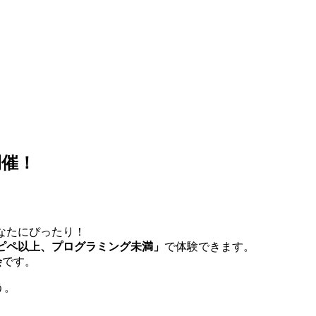
開催！
なたにぴったり！
ピペ以上、プログラミング未満」
で体験できます。
会
です。
う。